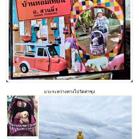
วะระหว่างทางไปวัดท่าซุง