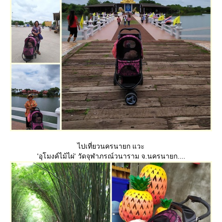
ไปเที่ยวนครนายก แวะ
'อุโมงค์ไม้ไผ่' วัดจุฬาภรณ์วนาราม จ.นครนายก....